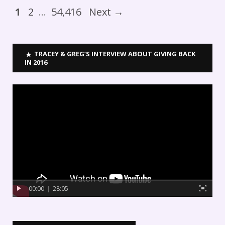
1
2
…
54,416
Next →
TRACEY & GREG’S INTERVIEW ABOUT GIVING BACK
IN 2016
00:00
|
28:05