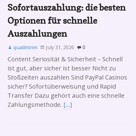
Sofortauszahlung: die besten
Optionen für schnelle
Auszahlungen
quadminm
July 31, 2026
0
Content Seriosität & Sicherheit – Schnell
ist gut, aber sicher ist besser Nicht zu
Stoßzeiten auszahlen Sind PayPal Casinos
sicher? Sofortüberweisung und Rapid
Transfer Dazu gehört auch eine schnelle
Zahlungsmethode.
[…]