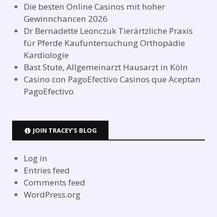
Die besten Online Casinos mit hoher
Gewinnchancen 2026
Dr Bernadette Leonczuk Tierärtzliche Praxis
für Pferde Kaufuntersuchung Orthopädie
Kardiologie
Bast Stute, Allgemeinarzt Hausarzt in Köln
Casino con PagoEfectivo Casinos que Aceptan
PagoEfectivo
JOIN TRACEY’S BLOG
Log in
Entries feed
Comments feed
WordPress.org