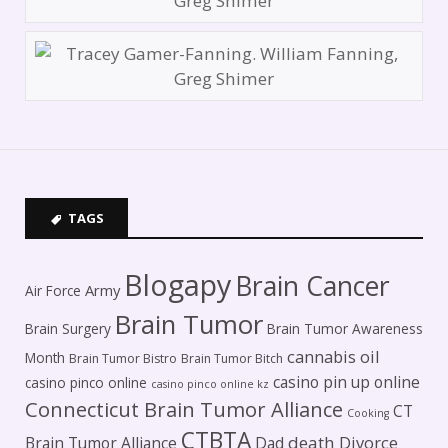
TAGS
Blogapy
Brain Cancer
Army
Air Force
Brain Tumor
Brain Surgery
Brain Tumor Awareness
cannabis oil
Month
Brain Tumor Bistro
Brain Tumor Bitch
casino pin up online
casino pinco online
casino pinco online kz
Connecticut Brain Tumor Alliance
CT
Cooking
CTBTA
death
Brain Tumor Alliance
Dad
Divorce