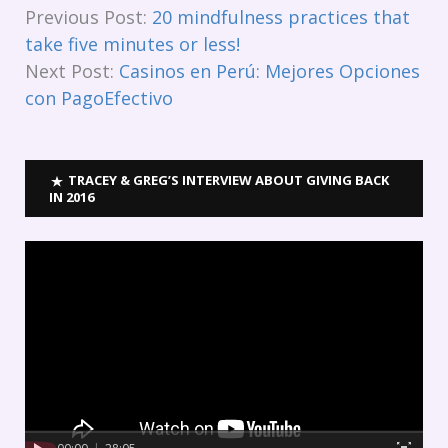
Previous Post:
20 mindfulness practices that
take five minutes or less!
Next Post:
Casinos en Perú: Mejores Opciones
con PagoEfectivo
TRACEY & GREG’S INTERVIEW ABOUT GIVING BACK
IN 2016